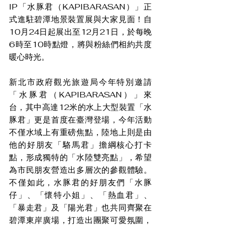
IP「水豚君（KAPIBARASAN）」正
式進駐碧潭地景裝置展與大家見面！自
10月24日起展出至12月21日，於每晚
6時至10時點燈，將與粉絲們相約共度
暖心時光。
新北市政府觀光旅遊局今年特別邀請
「水豚君（KAPIBARASAN）」來
台，其中高達12米的水上大型裝置「水
豚君」更是首度在臺灣登場，今年活動
不僅水域上有重磅焦點，陸地上則是由
他的好朋友「駱馬君」擔綱核心打卡
點，形成獨特的「水陸雙亮點」，希望
為市民朋友營造出多層次的參觀體驗。
不僅如此，水豚君的好朋友們「水豚
仔」、「懷特小姐」、「熱血君」、
「暴走君」及「陽光君」也共同齊聚在
碧潭東岸廣場，打造出團聚可愛氛圍，