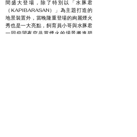
間盛大登場，除了特別以「水豚君
（KAPIBARASAN）」為主題打造的
地景裝置外，當晚隆重登場的絢麗煙火
秀也是一大亮點，飼育員小哥與水豚君
一同仰望夜空共賞煙火的場景搬進碧
潭，營造出如詩如畫的浪漫氛圍。接著
展覽期間每逢周末假日還有「水豚君快
閃店」，在推出碧潭限定周邊商品的同
時也設有可愛拍照照景區，藉由可愛角
色與在地風景結合，打造專屬新北的文
化魅力。更多活動資訊，請持續關注
「新北市觀光旅遊網」或「新北旅客」
臉書粉絲專頁。
盼消息