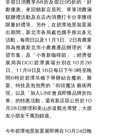
非假日消費享88折及假日95折的「好
鄰優惠」來回饋新店居民、單筆消費滿
額贈禮活動及在店內消費打卡分享獲得
限量好禮等。另外，在碧潭地景裝置展
出期間，新北市各局處也攜手推出多元
活動，每周日以及11月1日、2日有農業
局為推廣新北市小農農產品辦理的「希
望市集」及「小青新咖啡節」；經濟發
展局與DCC碧潭廣場分別在10月26
日、11月9日及16日每日下午3時至晚
間6時於碧潭吊橋下舉辦結合魔術、雜
耍、特技及泡泡秀的「街頭魔法 藝術再
現」以及「加入LINE會員即獲品牌折扣
券」的特惠活動，還有新店區公所於10
月28日辦理和美山步道觀光導覽，大朋
友小朋友千萬別錯過。
今年碧潭地景裝置展即將在10月24日晚