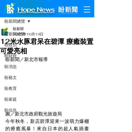
Hope News
文章
盼新聞總覽
盼新聞
盼新聞總覽
2025年10月13日
12米水豚君呆在碧潭 療癒裝置
盼政治
可愛亮相
盼財經
盼新聞／新北市報導
盼消息
盼藝文
盼教育
盼家庭
盼信息
圖／新北市政府觀光旅遊局
今年秋冬，新店碧潭迎來一波萌力爆棚
的療癒風暴！來自日本的超人氣插畫