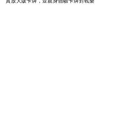
賞放大版卡牌，並親身體驗卡牌對戰樂
趣。活動期間不但可透過現場互動免費
獲得「2025台灣燈會在桃園紀念特典
卡」，展區還特別規劃「Trainers 
Camp」卡牌遊戲教學活動，讓各年齡
層的寶可夢迷都能親身體驗遊戲樂趣。
更多活動詳情可至2025台灣燈會
官網
查
詢。
盼消息
查看全部
最新文章