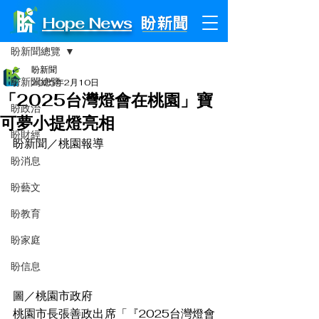
Hope News
文章
盼新聞總覽
盼新聞
盼新聞總覽
2025年2月10日
「2025台灣燈會在桃園」寶
盼政治
可夢小提燈亮相
盼財經
盼新聞／桃園報導
盼消息
盼藝文
盼教育
盼家庭
盼信息
圖／桃園市政府
桃園市長張善政出席「『2025台灣燈會