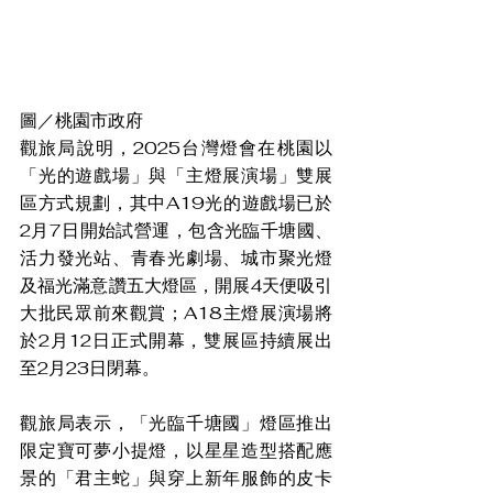
圖／桃園市政府
觀旅局說明，2025台灣燈會在桃園以
「光的遊戲場」與「主燈展演場」雙展
區方式規劃，其中A19光的遊戲場已於
2月7日開始試營運，包含光臨千塘國、
活力發光站、青春光劇場、城市聚光燈
及福光滿意讚五大燈區，開展4天便吸引
大批民眾前來觀賞；A18主燈展演場將
於2月12日正式開幕，雙展區持續展出
至2月23日閉幕。
觀旅局表示，「光臨千塘國」燈區推出
限定寶可夢小提燈，以星星造型搭配應
景的「君主蛇」與穿上新年服飾的皮卡