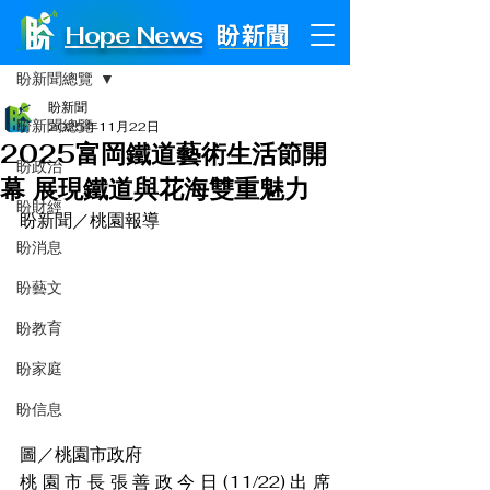
Hope News
文章
盼新聞總覽
盼新聞
盼新聞總覽
2025年11月22日
2025富岡鐵道藝術生活節開
盼政治
幕 展現鐵道與花海雙重魅力
盼財經
盼新聞／桃園報導
盼消息
盼藝文
盼教育
盼家庭
盼信息
圖／桃園市政府
桃園市長張善政今日(11/22)出席