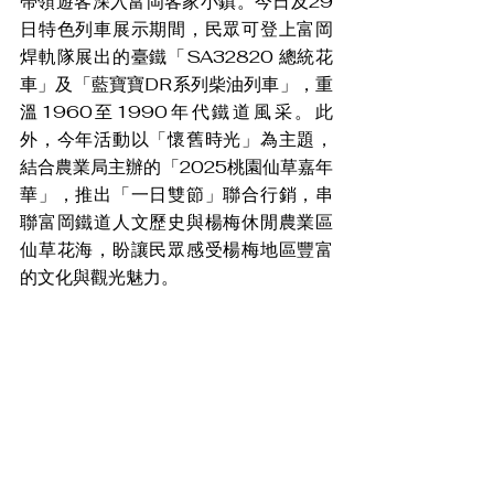
帶領遊客深入富岡客家小鎮。今日及29
日特色列車展示期間，民眾可登上富岡
焊軌隊展出的臺鐵「SA32820 總統花
車」及「藍寶寶DR系列柴油列車」，重
溫1960至1990年代鐵道風采。此
外，今年活動以「懷舊時光」為主題，
結合農業局主辦的「2025桃園仙草嘉年
華」，推出「一日雙節」聯合行銷，串
聯富岡鐵道人文歷史與楊梅休閒農業區
仙草花海，盼讓民眾感受楊梅地區豐富
的文化與觀光魅力。
圖／桃園市政府