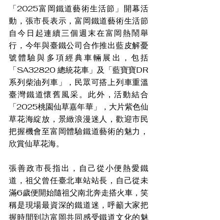
「2025富岡鐵道藝術生活節」開幕活
動，張市長表示，富岡鐵道藝術生活節
自今日起連續三個週末在富岡熱鬧舉
行，今年與臺鐵公司合作推出藍皮解憂
號體驗與多項經典車輛展出，包括
「SA32820 總統花車」及「藍寶寶DR
系列柴油列車」，民眾可搭上列車重溫
臺灣鐵道懷舊風采。此外，活動結合
「2025桃園仙草嘉年華」，大片紫色仙
草花海綻放，景緻浪漫迷人，歡迎市民
把握機會至富岡體驗鐵道藝術的魅力，
欣賞仙草花海。
張善政市長指出，自己從小便熱愛鐵
道，祖父曾任臺北車站站長，自己從未
滿6歲便開始隨祖父南北奔走搭火車，笑
稱是現場最資深的鐵道迷，呼籲大家把
握時間到訪富岡共同感受鐵道文化的魅