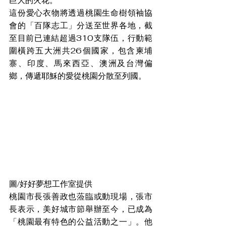
巨大的火花。
這份愛心衣物將透過桃園生命樹領袖協
會的「百隊志工」分送至世界各地，截
至目前已連結超過310支隊伍，行動範
圍橫跨五大洲共26個國家，包含柬埔
寨、印度、馬來西亞、澳洲及台灣偏
鄉，傳遞耶穌的愛從桃園分散至列國。
圖/好好夢想工作室提供
桃園市長張善政也蒞臨或動現場，張市
長表示，美好城市節舉辦至今，已成為
「桃園最有特色的公益活動之一」。他