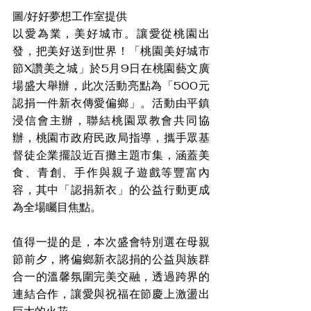
圖/好好夢想工作室提供
以愛為業，美好城市。讓愛從桃園出
發，把美好送到世界！「桃園美好城市
節X讚美之城」於5月9日在桃園藝文廣
場盛大舉辦，此次活動亮點為「500元
認捐一件新衣傳愛偏鄉」。活動由平鎮
浸信會主辦，聯結桃園眾教會共同協
辦，桃園市政府民政局指導，攜手眾基
督徒企業擺設近百攤主題市集，涵蓋美
食、青創、手作與親子遊戲等豐富內
容，其中「認捐新衣」的公益行動更成
為全場矚目焦點。
值得一提的是，本次盛會特別選在母親
節前夕，將偏鄉新衣認捐的公益與族群
合一的溫馨氛圍完美交融，透過跨界的
連結合作，讓愛與祝福在節慶上激盪出