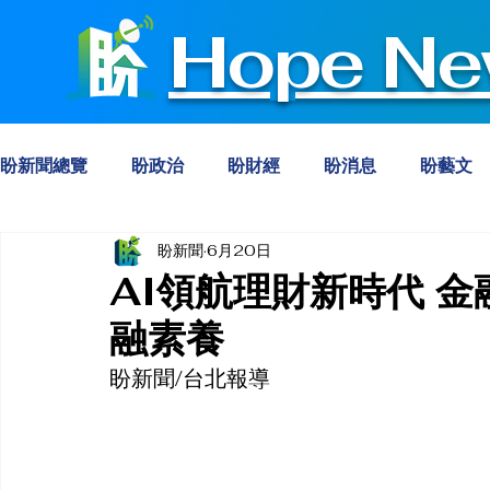
Hope Ne
盼新聞總覽
盼政治
盼財經
盼消息
盼藝文
盼新聞
6月20日
AI領航理財新時代 
融素養
盼新聞/台北報導