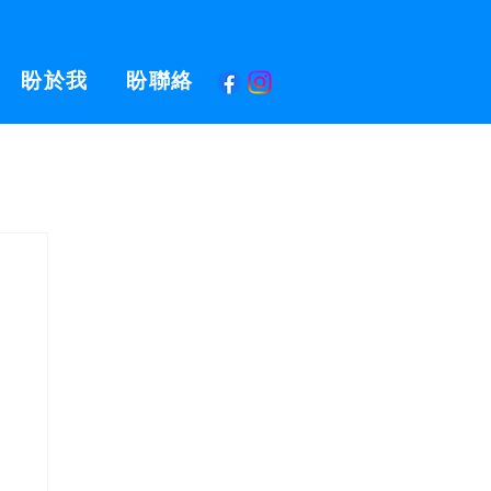
盼於我
盼聯絡