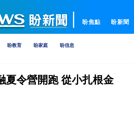
ws
盼焦點
盼新聞
盼教育
盼家庭
盼信息
金融夏令營開跑 從小扎根金