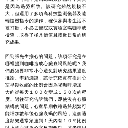
是因為過勞所致。該研究雖然規模不
大，但運用了多項高科技監測儀器及遠
端隨機指令的操作，確保參與者生活不
被打斷，不必去醫院或實驗室喝咖啡或
檢查，取得了極具價值且接近日常的研
究成果。
回到張先生擔心的問題，該項研究是在
哪裡提到咖啡造成心臟衰竭風險呢？我
們必須要非常小心避免對研究結果過度
推論。李穎灝說，該研究確實有提到心
室早期收縮的比例會因為喝咖啡增加，
大約從每天１００次變成１５０次的程
度。過往研究告訴我們，即使沒有心臟
結構的問題，心室早期收縮過於頻繁可
能增加數年後心臟衰竭的風險，這個過
度頻繁通常須達到１天內有１０％比例
以上的心跳為心室早期收縮，才考慮用