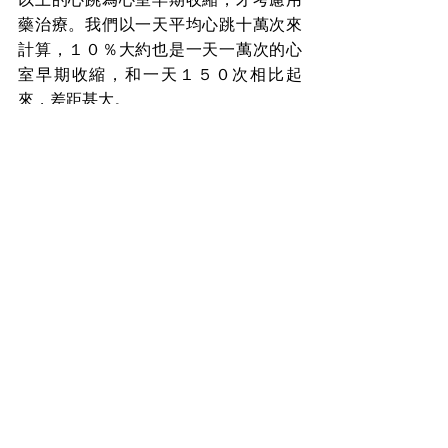
藥治療。我們以一天平均心跳十萬次來
計算，１０％大約也是一天一萬次的心
室早期收縮，和一天１５０次相比起
來，差距甚大。
因此，也許可以從這項研究推論說，對
於有心臟衰竭或相關風險者，是有點理
由建議患者別喝或少喝咖啡，但這只是
一個推論，仍須更進一步研究證實這個
論點。至於健康的成年人，喝不喝咖啡
根據個人喜好決定就可以，不需要想太
多。
盼家庭
查看全部
最新文章