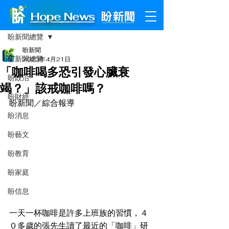
Hope News
文章
盼新聞總覽
盼新聞
盼新聞總覽
2023年4月21日
「咖啡喝多恐引發心臟衰
盼政治
竭？」該戒咖啡嗎？
盼財經
盼新聞／綜合報導
盼消息
盼藝文
盼教育
盼家庭
盼信息
一天一杯咖啡是許多上班族的習慣，４
０多歲的張先生讀了最近的「咖啡」研