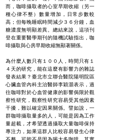
而，咖啡攝取者的心室早期收縮（另一
種心律不整）數量增加，日常步數較
高；但每晚睡眠時間減少３６分鐘，血
糖濃度無明顯差異。總結來說，這項刊
登在重要醫學期刊的隨機試驗指出，咖
啡攝取與心房早期收縮無顯著關係。
為什麼人數只有１００人，時間只有１
４天的研究，能在這麼有影響力的雜誌
發表結果？臺北市立聯合醫院陽明院區
心臟血管內科主治醫師李穎灝表示，過
往咖啡對於心血管健康的影響侷限於觀
察性研究，觀察性研究容易受其他因素
干擾，難以確定因果關係。譬如說，一
群咖啡攝取量多的人，可能是因為工作
量超載，才希望透過攝取大量咖啡保持
專注力，如果這群人比較容易發生心律
不整，可能不是因為喝太多咖啡，其實