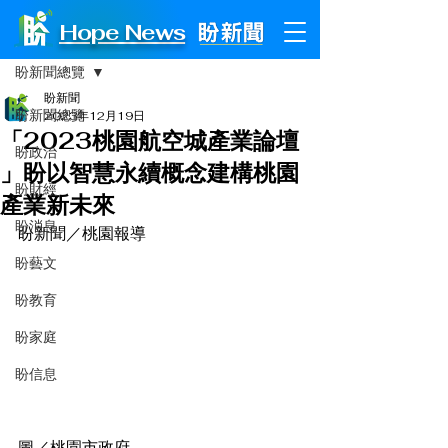
Hope News
文章
盼新聞總覽
盼新聞
盼新聞總覽
2023年12月19日
「2023桃園航空城產業論壇
盼政治
」盼以智慧永續概念建構桃園
盼財經
產業新未來
盼消息
盼新聞／桃園報導
盼藝文
盼教育
盼家庭
盼信息
圖／桃園市政府