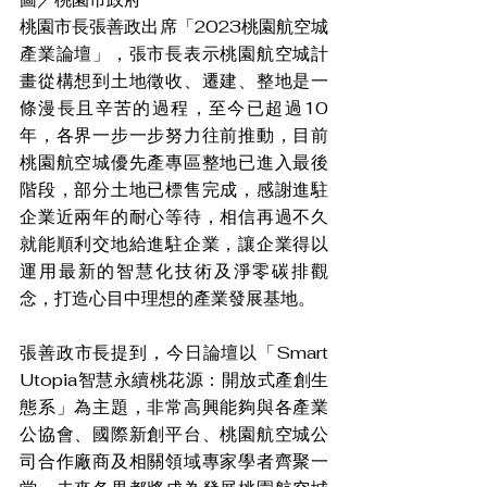
桃園市長張善政出席「2023桃園航空城
產業論壇」，張市長表示桃園航空城計
畫從構想到土地徵收、遷建、整地是一
條漫長且辛苦的過程，至今已超過10
年，各界一步一步努力往前推動，目前
桃園航空城優先產專區整地已進入最後
階段，部分土地已標售完成，感謝進駐
企業近兩年的耐心等待，相信再過不久
就能順利交地給進駐企業，讓企業得以
運用最新的智慧化技術及淨零碳排觀
念，打造心目中理想的產業發展基地。
張善政市長提到，今日論壇以「Smart 
Utopia智慧永續桃花源：開放式產創生
態系」為主題，非常高興能夠與各產業
公協會、國際新創平台、桃園航空城公
司合作廠商及相關領域專家學者齊聚一