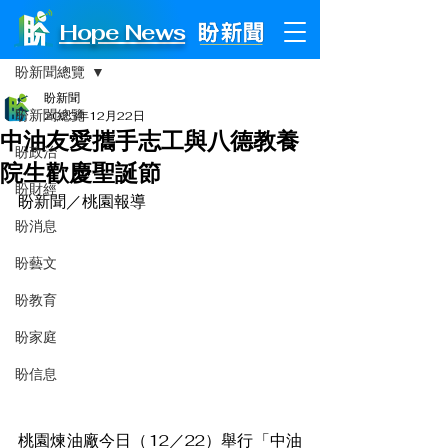
Hope News
文章
盼新聞總覽
盼新聞
盼新聞總覽
2023年12月22日
中油友愛攜手志工與八德教養
盼政治
院生歡慶聖誕節
盼財經
盼新聞／桃園報導
盼消息
盼藝文
盼教育
盼家庭
盼信息
桃園煉油廠今日（12／22）舉行「中油