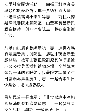
友愛社會關懷活動」，由張正毅副廠長
率領桃廠愛心會，攜手八德社區大學、
中壢區信義國小學生等志工，前往八德
殘障教養院永豐院區，由董事長呂新民
親自接待，與135名院生一起歡慶聖誕
佳節。
活動由洪麗香教練帶領，志工演奏著烏
克麗麗音樂，與院生一起破冰玩團康遊
戲開場，接著由張正毅副廠長伴演聖誕
老公公拉著雪橇和禮物進場，全體院生
響起一陣的歡呼聲，接著院方準備了生
日蛋糕為壽星慶生，志工一起合唱生日
快樂歌，場面溫馨感人。
呂新民董事長表示：「非常感謝中油桃
園煉油廠發動這麼多志工，一起參與這
次的活動，與院生一起慶祝生日。」