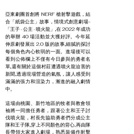
亞東劇團首創將 NERF 槍射擊遊戲，結
合「紙袋公主」故事，情境式創意劇場-
「王子 · 公主 · 噴火龍」,在 2022 年成功
的舉辦 40 場活動並大獲好評。今年延
伸原劇發展出 2.0 版的故事,細膩的探討
每個角色內心軟弱的一面。進場後可以
看到公佈欄上不僅有今日參與的勇者名
單,還有關於這個村莊遭遇噴火龍迫害的
新聞,透過現場營造的氣氛，讓人感受到
滿滿的張力和渲染力，漸進的融入劇情
中。
這場由桃園、新竹地區的牧者與教會領
袖將一同擔任勇者，跟著公主和王子討
伐噴火龍，村長先協助勇者們分成公主
隊和王子隊,穿上不同顏色的背心,再由隊
長帶領大家進入劇場，熟悉裝備作射擊