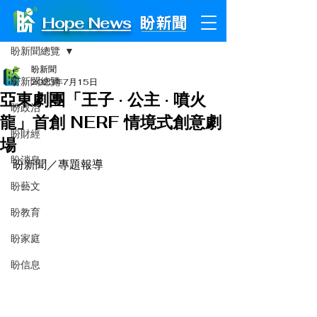
Hope News
文章
盼新聞總覽
盼新聞
盼新聞總覽
2023年7月15日
亞東劇團「王子 · 公主 · 噴火
盼政治
龍」首創 NERF 情境式創意劇
盼財經
場
盼消息
盼新聞／專題報導
盼藝文
盼教育
盼家庭
盼信息