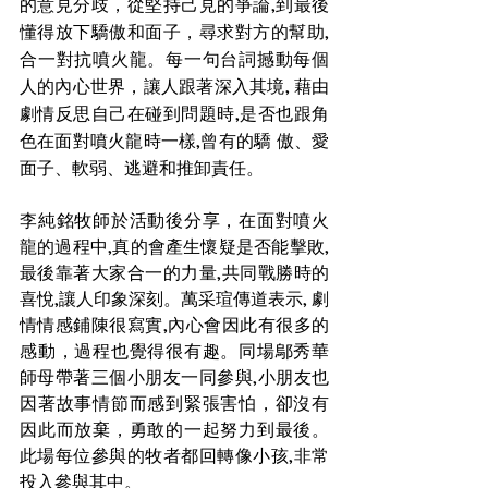
的意見分歧，從堅持己見的爭論,到最後
懂得放下驕傲和面子，尋求對方的幫助,
合一對抗噴火龍。每一句台詞撼動每個
人的內心世界，讓人跟著深入其境, 藉由
劇情反思自己在碰到問題時,是否也跟角
色在面對噴火龍時一樣,曾有的驕 傲、愛
面子、軟弱、逃避和推卸責任。 
李純銘牧師於活動後分享，在面對噴火
龍的過程中,真的會產生懷疑是否能擊敗, 
最後靠著大家合一的力量,共同戰勝時的
喜悅,讓人印象深刻。萬采瑄傳道表示, 劇
情情感鋪陳很寫實,內心會因此有很多的
感動，過程也覺得很有趣。同場鄔秀華
師母帶著三個小朋友一同參與,小朋友也
因著故事情節而感到緊張害怕，卻沒有
因此而放棄，勇敢的一起努力到最後。
此場每位參與的牧者都回轉像小孩,非常
投入參與其中。 