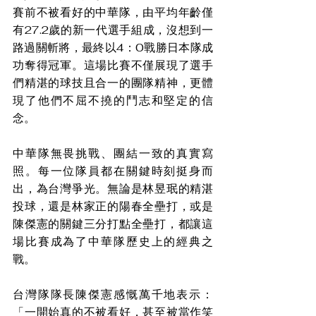
賽前不被看好的中華隊，由平均年齡僅
有27.2歲的新一代選手組成，沒想到一
路過關斬將，最終以4：0戰勝日本隊成
功奪得冠軍。這場比賽不僅展現了選手
們精湛的球技且合一的團隊精神，更體
現了他們不屈不撓的鬥志和堅定的信
念。
中華隊無畏挑戰、團結一致的真實寫
照。每一位隊員都在關鍵時刻挺身而
出，為台灣爭光。無論是林昱珉的精湛
投球，還是林家正的陽春全壘打，或是
陳傑憲的關鍵三分打點全壘打，都讓這
場比賽成為了中華隊歷史上的經典之
戰。
台灣隊隊長陳傑憲感慨萬千地表示：
「一開始真的不被看好，甚至被當作笑