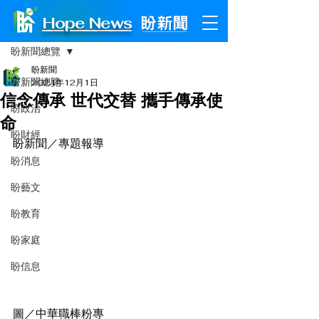
Hope News
文章
盼新聞總覽
盼新聞
盼新聞總覽
2024年12月1日
信念傳承 世代交替 攜手傳承使
盼政治
命
盼財經
盼新聞／專題報導
盼消息
盼藝文
盼教育
盼家庭
盼信息
圖／中華職棒粉專