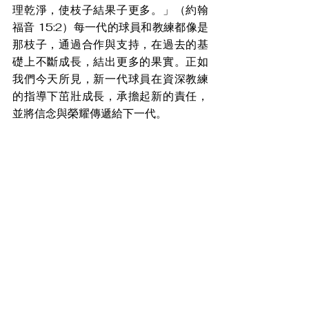
理乾淨，使枝子結果子更多。」（約翰
福音 15:2）每一代的球員和教練都像是
那枝子，通過合作與支持，在過去的基
礎上不斷成長，結出更多的果實。正如
我們今天所見，新一代球員在資深教練
的指導下茁壯成長，承擔起新的責任，
並將信念與榮耀傳遞給下一代。
圖／曾豪駒粉專
在合一過程中提醒我們，每一代人的努
力與奉獻，都在延續著更高的使命和目