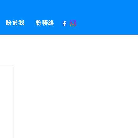
盼於我
盼聯絡