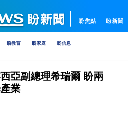
ws
盼焦點
盼新聞
盼教育
盼家庭
盼信息
西亞副總理希瑞爾 盼兩
光產業