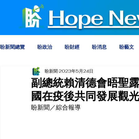
Hope Ne
盼新聞總覽
盼政治
盼財經
盼消息
盼藝文
盼新聞
2023年5月24日
副總統賴清德會晤聖露
國在疫後共同發展觀
盼新聞／綜合報導