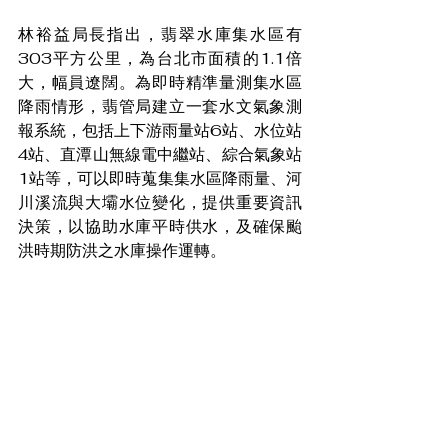
林裕益局長指出，翡翠水庫集水區有
303平方公里，為台北市面積的1.1倍
大，幅員遼闊。為即時精準量測集水區
降雨情形，翡管局建立一套水文氣象測
報系統，包括上下游雨量站6站、水位站
4站、直潭山無線電中繼站、綜合氣象站
1站等，可以即時蒐集集水區降雨量、河
川溪流與大壩水位變化，提供重要資訊
決策，以協助水庫平時供水，及確保颱
洪時期防洪之水庫操作運轉。