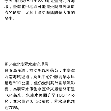
今天到明天(8/1至8/2)逼近臺灣北方海
域，臺灣北部地區可能遭受颱風外圍環
流的影響，尤其山區更應慎防豪大雨的
發生。
圖／臺北翡翠水庫管理局
翡管局強調，前次颱風杜蘇芮，由臺灣
西南海域經過，颱風中心距離翡翠水庫
超過500公里，但仍受到其外圍環流影
響，為翡翠水庫集水區帶來累積降雨達
164毫米。水庫水位回升至160.14公
尺，進水量達2,430萬噸，蓄水率也趨
近75%。