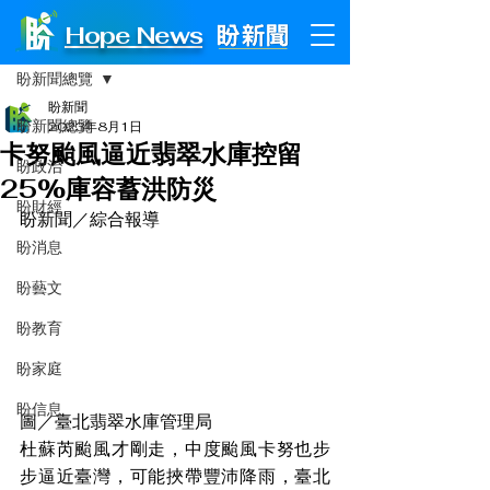
Hope News
文章
盼新聞總覽
盼新聞
盼新聞總覽
2023年8月1日
卡努颱風逼近翡翠水庫控留
盼政治
25%庫容蓄洪防災
盼財經
盼新聞／綜合報導
盼消息
盼藝文
盼教育
盼家庭
盼信息
圖／臺北翡翠水庫管理局
杜蘇芮颱風才剛走，中度颱風卡努也步
步逼近臺灣，可能挾帶豐沛降雨，臺北