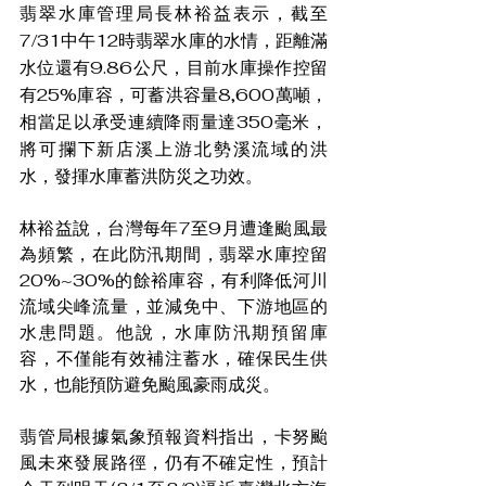
翡翠水庫管理局長林裕益表示，截至
7/31中午12時翡翠水庫的水情，距離滿
水位還有9.86公尺，目前水庫操作控留
有25%庫容，可蓄洪容量8,600萬噸，
相當足以承受連續降雨量達350毫米，
將可攔下新店溪上游北勢溪流域的洪
水，發揮水庫蓄洪防災之功效。
林裕益說，台灣每年7至9月遭逢颱風最
為頻繁，在此防汛期間，翡翠水庫控留
20%~30%的餘裕庫容，有利降低河川
流域尖峰流量，並減免中、下游地區的
水患問題。他說，水庫防汛期預留庫
容，不僅能有效補注蓄水，確保民生供
水，也能預防避免颱風豪雨成災。
翡管局根據氣象預報資料指出，卡努颱
風未來發展路徑，仍有不確定性，預計