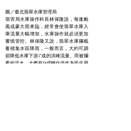
圖／臺北翡翠水庫管理局
翡管局水庫操作科長林保隆說，每逢颱
風或豪大雨來臨，經常會使翡翠水庫入
庫流量大幅增加，水庫操作就必須更加
審慎管控。林保隆又說，翡翠水庫攔截
蓄積集水區降雨，一般而言，大約可調
節降低水庫下游7成的洪峰流量。而被攔
蓄的洪水，大概有9成轉化供作為民生用
水或水力發電之使用，充分利用水資
源，不僅防災也可興利。
林保隆科長表示，翡翠水庫集水區位於
新店溪上游的北勢溪流域，水庫放水與
南勢溪匯流為新店溪，流至華江橋附
近，再與大漢溪匯流入淡水河，颱風豪
雨期間，翡翠水庫之操作，都儘量將北
勢溪洪水攔蓄於水庫，以降低新店溪及