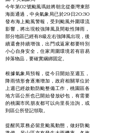
今年第02號颱風瑪娃將朝北從臺灣東部
海面通過，中央氣象局已於29日20:30
發布海上颱風警報，受到颱風外圍環流
影響，將出現較強陣風及間歇性陣雨，
部分地區已經有8級左右強陣風出現，後
續還會持續增強，出門或返家都要特別
小心自身安全，住家周圍環境若有容易
掉落物品，要確實綑綁固定。
根據氣象局預報，從今日開始至週五，
降雨情形會逐漸增加，政府相關單位於
上週已經啟動防颱整備工作，桃園區各
地方區公所也已開始發放砂包，有需要
的桃園市民朋友都可以向里長洽詢，或
到區公所登記領取。
提醒民眾務必留意颱風動態，做好防颱
準備，另山區亦有發生大雨機率。各政