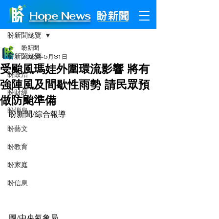
Hope News
文章
盼新聞總覽
盼新聞
盼新聞總覽
2023年5月31日
受颱風瑪娃外圍環流影響 將有
盼政治
強陣風及間歇性雨勢 請民眾預
盼財經
做防颱準備
盼消息
盼新聞/綜合報導
盼藝文
盼教育
盼家庭
盼信息
圖/中央氣象局