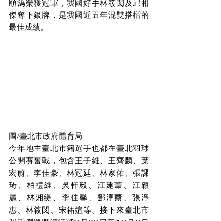
頤溈榮獲冠軍，我國好手林筱閔及邱相
傑奪下銀牌，是我國近五年混雙搭檔的
最佳成績。
圖/臺北市政府體育局
今年地主臺北市籍選手也都在臺北羽球
公開賽奮戰，包含王子維、王齊麟、葉
宏蔚、李佳豪、林冠廷、林家佑、張課
琦、柏禮維、吳軒毅、江建葦、江穎
麗、林湘緹、李佳馨、鄧淳薰、張淨
惠、林筱閔、宋祐媗等。接下來臺北市