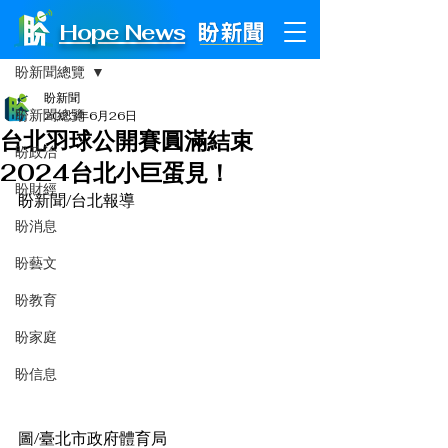
Hope News
文章
盼新聞總覽
盼新聞
盼新聞總覽
2023年6月26日
台北羽球公開賽圓滿結束
盼政治
2024台北小巨蛋見！
盼財經
盼新聞/台北報導
盼消息
盼藝文
盼教育
盼家庭
盼信息
圖/臺北市政府體育局