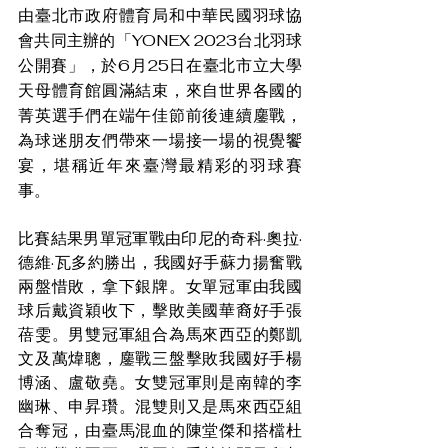
由臺北市政府體育局和中華民國羽球協
會共同主辦的「YONEX 2023台北羽球
公開賽」，於6月25日在臺北市立大學
天母體育館圓滿結束，來自世界各國的
菁英選手們在端午佳節前後連續鏖戰，
為球迷朋友們帶來一場接一場的視覺饗
宴，堪稱近年來臺灣最精彩的羽球賽
事。
比賽結果男單冠軍戰由印尼的奇科·奧拉·
德維·瓦多約勝出，我國好手蘇力揚奮戰
兩盤惜敗，拿下銀牌。女單冠軍由我國
球后戴資穎收下，擊敗美國華裔好手張
蓓雯。男雙冠軍組合為馬來西亞的鄭凱
文及萬煒聰，鏖戰三盤擊敗我國好手楊
博涵、盧敬堯。女雙冠軍則是南韓的李
幽琳、申昇瓚。混雙則又是馬來西亞組
合奪冠，由臺馬混血的陳堂傑和搭檔杜