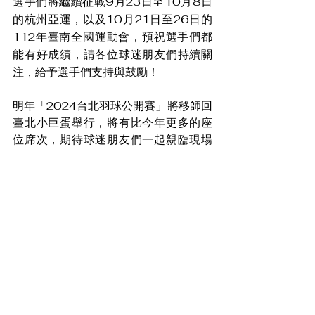
選手們將繼續征戰9月23日至10月8日
的杭州亞運，以及10月21日至26日的
112年臺南全國運動會，預祝選手們都
能有好成績，請各位球迷朋友們持續關
注，給予選手們支持與鼓勵！
明年「2024台北羽球公開賽」將移師回
臺北小巨蛋舉行，將有比今年更多的座
位席次，期待球迷朋友們一起親臨現場
共襄盛舉，為我國選手加油，讓選手們
感受回家的熱情應援，讓我們一同約
定，2024年9月初，臺北小巨蛋見！
盼消息
查看全部
最新文章