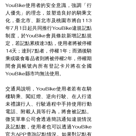
YouBike使用者的安全意識，強調「行
人優先」的理念，並塑造良好的騎乘文
化，臺北市、新北市及桃園市將自113
年7月1日起共同推行YouBike違規記點
制度，於YouBike會員條款新增記點規
定，若記點累積達3點，使用者將被停權
14天；達到7點者，停權1年；而酒後騎
乘或吸食毒品者則將被停權2年，停權期
間會員帳號內所有登記卡片將在全國
YouBike縣市均無法使用。
交通局說明，YouBike使用者若有在騎
樓騎乘、闖紅燈、逆向行駛、在人行道
未禮讓行人、行駛過程中手持使用行動
電話、附載人員等行為，將會被記點。
微笑單車公司會透過簡訊通知違規情況
及記點數，使用者也可以透過YouBike
官方APP查詢記點情況。如果對記點有