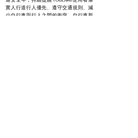
實人行道行人優先、遵守交通規則、減
少自行車與行人之間的衝突，自行車新
文化基金會執行長表示，騎乘者的安全
也須全體用路人共同守護，道路上機動
運具的駕駛人要禮讓弱勢的自行車，保
持距離，不壓迫、不按喇叭催促；自行
車騎乘者在巷道超越行人時，也要保持
友善超車的空間，共同建立安全有禮的
用路文化。
盼消息
查看全部
最新文章