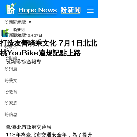
Hope News
文章
盼新聞總覽
盼新聞
盼新聞總覽
2024年6月27日
打造友善騎乘文化 7月1日北北
盼政治
桃YouBike違規記點上路
盼財經
盼新聞/綜合報導
盼消息
盼藝文
盼教育
盼家庭
盼信息
圖/臺北市政府交通局
113年為臺北市交通安全年，為了提升