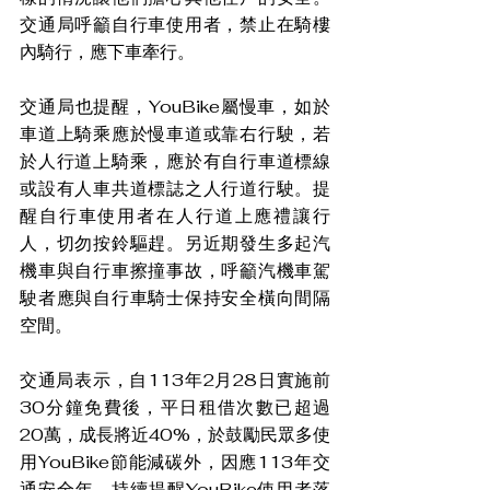
交通局呼籲自行車使用者，禁止在騎樓
內騎行，應下車牽行。
交通局也提醒，YouBike屬慢車，如於
車道上騎乘應於慢車道或靠右行駛，若
於人行道上騎乘，應於有自行車道標線
或設有人車共道標誌之人行道行駛。提
醒自行車使用者在人行道上應禮讓行
人，切勿按鈴驅趕。另近期發生多起汽
機車與自行車擦撞事故，呼籲汽機車駕
駛者應與自行車騎士保持安全橫向間隔
空間。
交通局表示，自113年2月28日實施前
30分鐘免費後，平日租借次數已超過
20萬，成長將近40%，於鼓勵民眾多使
用YouBike節能減碳外，因應113年交
通安全年，持續提醒YouBike使用者落