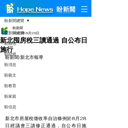
Hope News
文章
盼新聞總覽
盼新聞
盼新聞總覽
2023年8月29日
新北囤房稅三讀通過 自公布日
盼政治
施行
盼財經
盼新聞/新北市報導
盼消息
盼藝文
盼教育
盼家庭
盼信息
新北市房屋稅徵收率自治條例於8月28
日經議會三讀修正通過，自公布日施