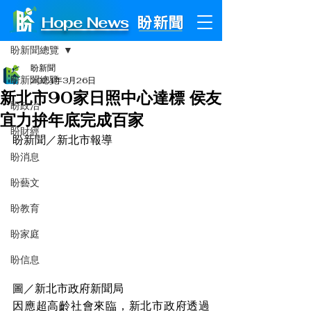
Hope News
文章
盼新聞總覽
盼新聞
盼新聞總覽
2024年3月26日
新北市90家日照中心達標 侯友
盼政治
宜力拚年底完成百家
盼財經
盼新聞／新北市報導
盼消息
盼藝文
盼教育
盼家庭
盼信息
圖／新北市政府新聞局 
因應超高齡社會來臨，新北市政府透過