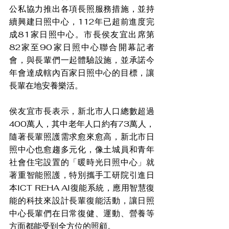
公私協力推出各項長照服務措施，並持
續興建日照中心，112年已超前進度完
成81家日照中心。市長侯友宜出席第
82家至90家日照中心聯合開幕記者
會，與長輩們一起體驗設施，並承諾今
年會達成轄內百家日照中心的目標，讓
長輩在地安養樂活。
侯友宜市長表示，新北市人口總數超過
400萬人，其中老年人口約有73萬人，
隨著長輩照護需求愈來愈高，新北市日
照中心也愈趨多元化，像土城員和青年
社會住宅設置的「暖時光日照中心」就
著重智能照護，特別攜手工研院引進日
本ICT REHA AI復能系統，應用智慧復
能的科技來設計長輩復能活動，讓日照
中心長輩們在日常復健、運動、營養等
方面都能受到全方位的照顧。