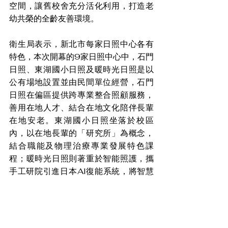
空間，讓舊校舍充分活化利用，打造老
幼共榮的全齡友善環境。
衛生局表示，新北市每家日照中心各有
特色，本次開幕的9家日照中心中，石門
日照、東湖國小日照及暖時光日照是以
公有場地設置並由民間單位經營，石門
日照在偏區提供跨專業整合照顧服務，
善用在地人才、結合在地文化陪伴長輩
在地安老。東湖國小日照坐落於校區
內，以在地長輩的「研究所」為概念，
結合職能及物理治療專業發展特色課
程；暖時光日照則著重於智能照護，攜
手工研院引進日本AI復能系統，將智慧
復能的科技應用，融入長輩日常生活復
能活動中。另外6家日照中心由民間團體
自提場地設立，分別為永和愛活樂園、
汐止勤樸、板橋府中、輕安汐止、蘆洲