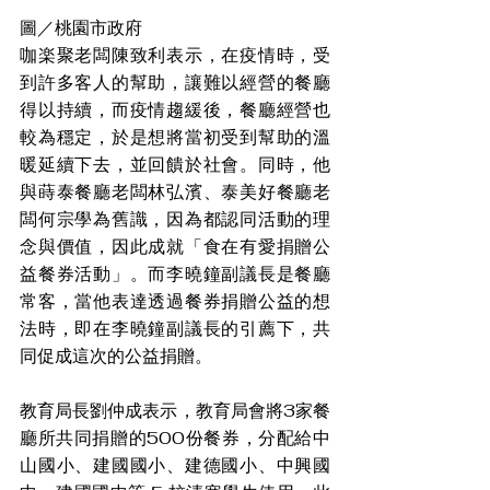
圖／桃園市政府
咖楽聚老闆陳致利表示，在疫情時，受
到許多客人的幫助，讓難以經營的餐廳
得以持續，而疫情趨緩後，餐廳經營也
較為穩定，於是想將當初受到幫助的溫
暖延續下去，並回饋於社會。同時，他
與蒔泰餐廳老闆林弘濱、泰美好餐廳老
闆何宗學為舊識，因為都認同活動的理
念與價值，因此成就「食在有愛捐贈公
益餐券活動」。而李曉鐘副議長是餐廳
常客，當他表達透過餐券捐贈公益的想
法時，即在李曉鐘副議長的引薦下，共
同促成這次的公益捐贈。
教育局長劉仲成表示，教育局會將3家餐
廳所共同捐贈的500份餐券，分配給中
山國小、建國國小、建德國小、中興國