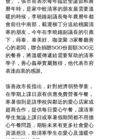
會」，張市長表示每年臨近聖誕節和農
曆年時，是家中較清寒的朋友最需要溫
暖的時候，李曉鐘副議長每年農曆年都
會前往中南部，載運柳丁分送給桃園清
寒的朋友，今年在李曉鐘副議長的引薦
下，蒔泰、泰美好、咖楽聚 3家餐廳善
心的老闆，聯合捐贈500份面額300元
的餐券，將溫暖傳遞給需要幫助的清寒
學子，善心義舉實屬難得，他代表市府
表達由衷的感謝。
張善政市長指出，針對經濟弱勢學童，
在學期上課日原有供應免費營養午餐，
寒暑假則是請學校與鄰近的愛心店家或
超商合作，提供每日愛心午餐，讓清寒
學生無論上課日或寒暑假期間都不用擔
心午餐問題，期盼未來有更多社會愛心
資源挹注，助清寒學生在愛心及溫暖中