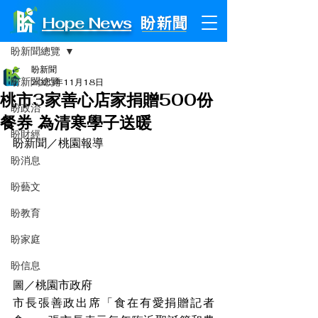
Hope News
文章
盼新聞總覽
盼新聞
盼新聞總覽
2023年11月18日
桃市3家善心店家捐贈500份
盼政治
餐券 為清寒學子送暖
盼財經
盼新聞／桃園報導
盼消息
盼藝文
盼教育
盼家庭
盼信息
圖／桃園市政府
市長張善政出席「食在有愛捐贈記者