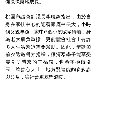
健康快樂地成長。
桃園市議會副議長李曉鐘指出，由於自
身在家扶中心的認養家庭中長大，小時
候父親早逝，家中6個小孩嗷嗷待哺，身
為老大肩負重擔，更能體會社會上有許
多人生活窘迫需要幫助。因此，聖誕節
前夕透過餐券捐贈，讓清寒學子能享受
美食所帶來的幸福感，也希望拋磚引
玉，讓善心人士、地方賢達能夠多多參
與公益，讓社會處處皆溫暖。