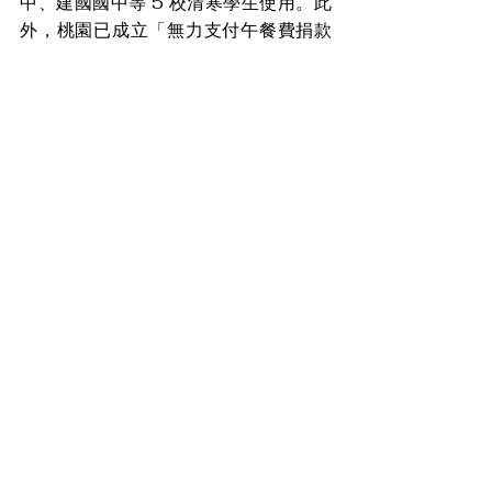
中、建國國中等 5 校清寒學生使用。此
外，桃園已成立「無力支付午餐費捐款
專戶」，接受民間團體及各界愛心捐
款，捐款帳戶如下：台灣銀行桃園分行
帳號「026-038-00001-1」，捐款
戶名為「桃園市市庫存款戶」，匯款時
註明「午餐捐款專戶」字樣即可發揮愛
心，讓弱勢學童也能感受溫情與關懷。
盼消息
查看全部
最新文章