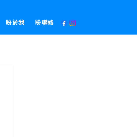
盼於我
盼聯絡