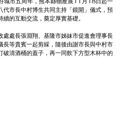
好城市五周年，熊本縣物產展11月18日起一
八代市長中村博生共同主持「鏡開」儀式，預
持續的互動交流，奠定厚實基礎。
政處處長張淵翔、基隆市姊妹市促進會理事長
議長等貴賓一起剪綵，隨後由謝市長與中村市
打破清酒桶的蓋子，再一同飲下方型木杯中的