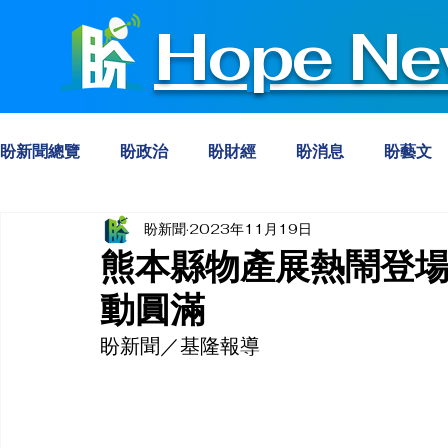
Hope Ne
盼新聞總覽
盼政治
盼財經
盼消息
盼藝文
盼新聞
2023年11月19日
熊本縣物產展熱鬧登場
動圓滿
盼新聞／基隆報導