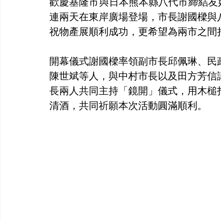
歡慶基隆市與日本熊本縣八代市締結友
連兩天在東岸廣場登場，市長謝國樑與
祝物產展順利成功，更希望為兩市之間
開幕儀式謝國樑率領副市長邱佩琳、民
陳世斌等人，與中村市長以及田方芳信
長兩人共同主持「鏡開」儀式，用木槌
清酒，共同祈願本次活動圓滿順利。