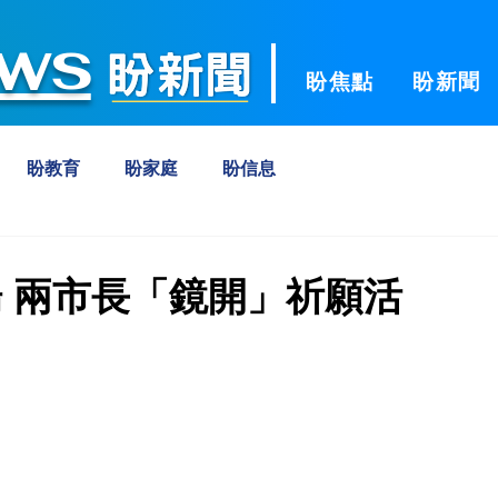
ws
盼焦點
盼新聞
盼教育
盼家庭
盼信息
 兩市長「鏡開」祈願活