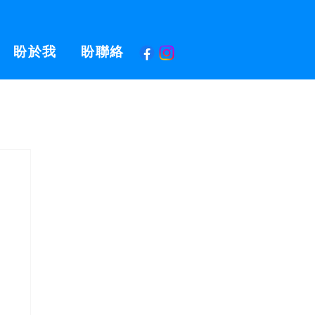
盼於我
盼聯絡