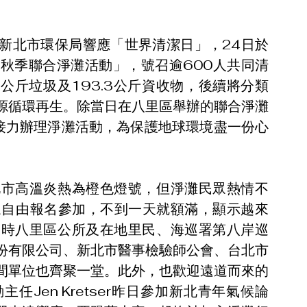
新北市環保局響應「世界清潔日」，24日於
市秋季聯合淨灘活動」，號召逾600人共同清
9公斤垃圾及193.3公斤資收物，後續將分類
源循環再生。除當日在八里區舉辦的聯合淨灘
接力辦理淨灘活動，為保護地球環境盡一份心
北市高溫炎熱為橙色燈號，但淨灘民眾熱情不
眾自由報名參加，不到一天就額滿，顯示越來
同時八里區公所及在地里民、海巡署第八岸巡
份有限公司、新北市醫事檢驗師公會、台北市
間單位也齊聚一堂。此外，也歡迎遠道而來的
Jen Kretser昨日參加新北青年氣候論