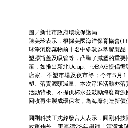
圖／新北市政府環境保護局
陳美玲表示，根據美國海洋保育協會(The O
球淨灘廢棄物前十名中多數為塑膠製品
塑膠瓶蓋及吸管等，凸顯了減塑的重要
策，如推出新北Ucup、reBAG提
店家、不塑市場及夜市等；今年5月
塑、落實源頭減量。本次淨灘活動亦落
活動背板、不提供杯水並鼓勵海廢資源
回收再生製成環保衣，為海廢創造新價
圓剛科技王沈銘發言人表示，圓剛科技
效運作外，更連續23年舉辦「清潔地