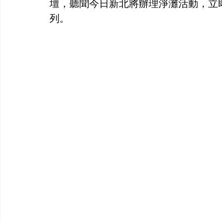
壇，聽聞今日新北將辦理淨灘活動，立
列。