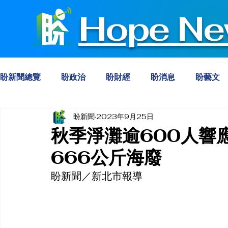
Hope Ne
盼新聞總覽
盼政治
盼財經
盼消息
盼藝文
盼新聞
2023年9月25日
秋季淨灘逾600人響
666公斤海廢
盼新聞／新北市報導