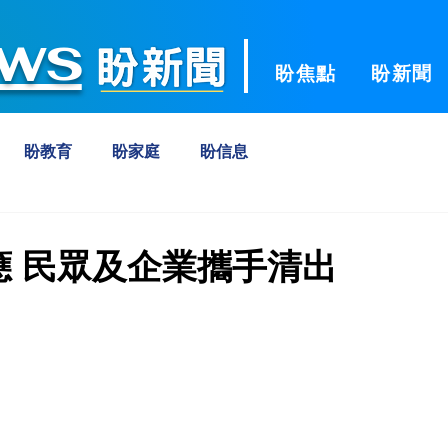
ws
盼焦點
盼新聞
盼教育
盼家庭
盼信息
應 民眾及企業攜手清出