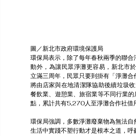
圖／新北市政府環境保護局
環保局表示，除了每年春秋兩季的聯合
動外，為讓民眾淨灘更容易，新北市於
立滿三周年，民眾只要到掛有「淨灘合
將由店家與在地清潔隊協助後續垃圾收
餐飲業、遊憩業、旅宿業等不同行業的
點，累計共有5,270人至淨灘合作社
環保局強調，多數淨灘廢棄物為無法自
生活中實踐不塑行動才是根本之道，呼