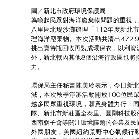
圖／新北市政府環境保護局
為喚起民眾對海洋廢棄物問題的重視，
八里區北堤沙灘辦理「112年度新北
理海洋廢棄物。本次活動共清出472.
挑出寶特瓶回收再製成環保衣，以利資
外，新北轄內其他8個沿海行政區也將
力。
環保局主任秘書陳美玲表示，今日新
減，本次秋季淨灘活動開放100位民
越多民眾重視環境，願意身體力行；
隊、新北市新莊區全泰里、圓剛科技股
西南獅子會等關注環境議題的企業及民
外國朋友，美國紐約荒野中心氣候行動主任