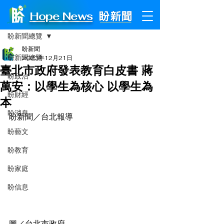
Hope News
文章
盼新聞總覽
盼新聞
盼新聞總覽
2023年12月21日
臺北市政府發表教育白皮書 蔣
盼政治
萬安：以學生為核心 以學生為
盼財經
本
盼消息
盼新聞／台北報導
盼藝文
盼教育
盼家庭
盼信息
圖／台北市政府