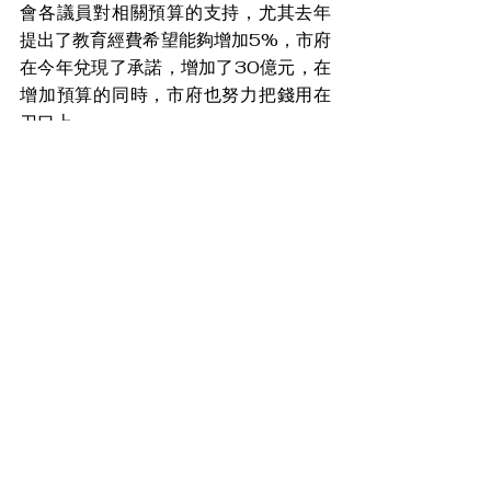
會各議員對相關預算的支持，尤其去年
提出了教育經費希望能夠增加5%，市府
在今年兌現了承諾，增加了30億元，在
增加預算的同時，市府也努力把錢用在
刀口上。
蔣萬安市長進一步提到，市府也一直希
望臺北市教育能夠與國際接軌，今天推
出的「臺北十大好學」，就是要不斷學
習、不斷精進。他表示前陣子曾看到特
斯拉的創辦人馬斯克受到專訪的提問是
「為什麼臺灣有這麼多的科技人才，但
是沒辦法做出像特斯拉這種車？」馬斯
克回答道，臺灣缺乏整合的人才。蔣萬
安表示，馬斯克的確一針見血，他身為
臺北市的大家長，有責任從現在開始培
養具有整合性的人才，期待由現在開
始，在5年、10年甚至20年後，培養出