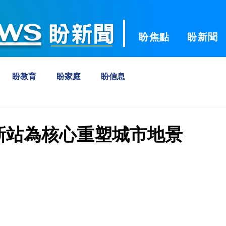
ws
盼焦點
盼新聞
盼教育
盼家庭
盼信息
新站為核心重塑城市地景