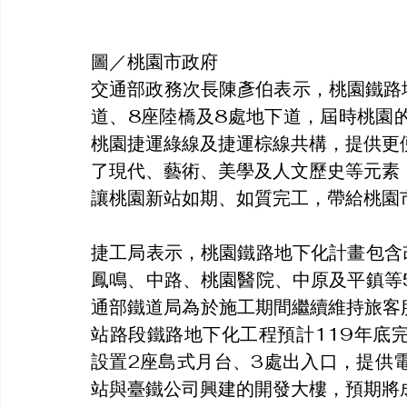
圖／桃園市政府
交通部政務次長陳彥伯表示，桃園鐵路
道、8座陸橋及8處地下道，屆時桃園
桃園捷運綠線及捷運棕線共構，提供更
了現代、藝術、美學及人文歷史等元素
讓桃園新站如期、如質完工，帶給桃園
捷工局表示，桃園鐵路地下化計畫包含
鳳鳴、中路、桃園醫院、中原及平鎮等5
通部鐵道局為於施工期間繼續維持旅客
站路段鐵路地下化工程預計119年底
設置2座島式月台、3處出入口，提供
站與臺鐵公司興建的開發大樓，預期將