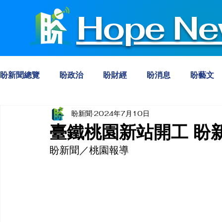
Hope Ne
盼新聞總覽
盼政治
盼財經
盼消息
盼藝文
盼新聞
2024年7月10日
臺鐵桃園新站開工 盼
盼新聞／桃園報導