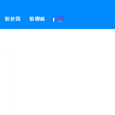
盼於我
盼聯絡