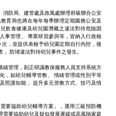
、消防局、建管處及政風處辦理府級聯合公安
;教育局也將在每年每季辦理定期園務公安及
幼兒飲食健康及幼兒園潛藏之違法對待危險因
人事管理、 專業研習參與等，皆納入行政檢
0 次，並提供表檢予幼兒園定期自行內控，後
查， 防堵違法對待幼兒事件之發生。
情緒管理，刻正研議教保服務人員支持系統方
化，如幼兒輔導管教、 情緒管理或性別平等
及照護知能， 提升多元管教方式、技巧及情
園需要協助幼兒輔導方案」，運用三級預防機
理需要協助幼兒及疑似發展遲緩或高風險家庭