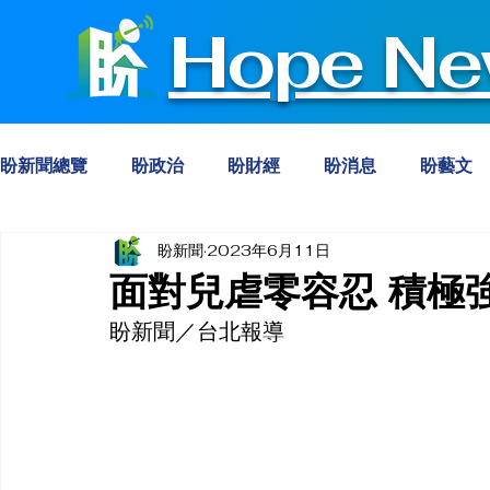
Hope Ne
盼新聞總覽
盼政治
盼財經
盼消息
盼藝文
盼新聞
2023年6月11日
面對兒虐零容忍 積極
盼新聞／台北報導