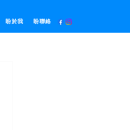
盼於我
盼聯絡