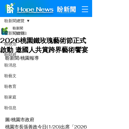
Hope News
文章
盼新聞總覽
盼新聞
盼新聞總覽
1月20日
2026桃園鐵玫瑰藝術節正式
盼政治
啟動 邀國人共賞跨界藝術饗宴
盼財經
盼新聞/桃園報導
盼消息
盼藝文
盼教育
盼家庭
盼信息
圖/桃園市政府
桃園市長張善政今日(1/20)出席「2026