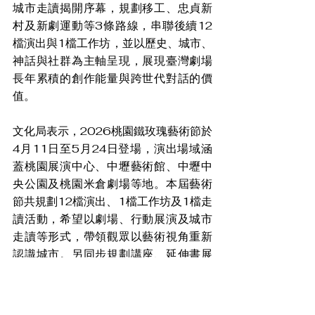
城市走讀揭開序幕，規劃移工、忠貞新
村及新劇運動等3條路線，串聯後續12
檔演出與1檔工作坊，並以歷史、城市、
神話與社群為主軸呈現，展現臺灣劇場
長年累積的創作能量與跨世代對話的價
值。
文化局表示，2026桃園鐵玫瑰藝術節於
4月11日至5月24日登場，演出場域涵
蓋桃園展演中心、中壢藝術館、中壢中
央公園及桃園米倉劇場等地。本屆藝術
節共規劃12檔演出、1檔工作坊及1檔走
讀活動，希望以劇場、行動展演及城市
走讀等形式，帶領觀眾以藝術視角重新
認識城市。另同步規劃講座、延伸書展
及「Open Rose鐵玫瑰藝起來」
Podcast，自1月30日起每週五更新，
邀請更多民眾透過鐵玫瑰一窺豐富多元